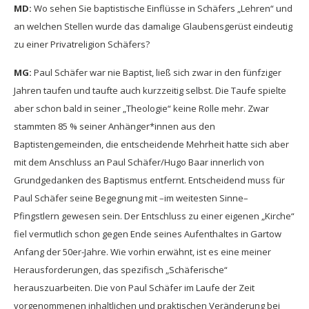
MD:
Wo sehen Sie baptistische Einflüsse in Schäfers „Lehren“ und
an welchen Stellen wurde das damalige Glaubensgerüst eindeutig
zu einer Privatreligion Schäfers?
MG:
Paul Schäfer war nie Baptist, ließ sich zwar in den fünfziger
Jahren taufen und taufte auch kurzzeitig selbst. Die Taufe spielte
aber schon bald in seiner „Theologie“ keine Rolle mehr. Zwar
stammten 85 % seiner Anhänger*innen aus den
Baptistengemeinden, die entscheidende Mehrheit hatte sich aber
mit dem Anschluss an Paul Schäfer/Hugo Baar innerlich von
Grundgedanken des Baptismus entfernt. Entscheidend muss für
Paul Schäfer seine Begegnung mit –im weitesten Sinne–
Pfingstlern gewesen sein. Der Entschluss zu einer eigenen „Kirche“
fiel vermutlich schon gegen Ende seines Aufenthaltes in Gartow
Anfang der 50er-Jahre. Wie vorhin erwähnt, ist es eine meiner
Herausforderungen, das spezifisch „Schäferische“
herauszuarbeiten. Die von Paul Schäfer im Laufe der Zeit
vorgenommenen inhaltlichen und praktischen Veränderung bei