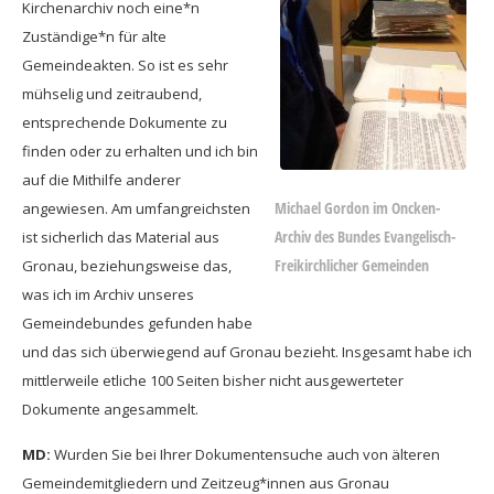
Kirchenarchiv noch eine*n
Zuständige*n für alte
Gemeindeakten. So ist es sehr
mühselig und zeitraubend,
entsprechende Dokumente zu
finden oder zu erhalten und ich bin
auf die Mithilfe anderer
Michael Gordon im Oncken-
angewiesen. Am umfangreichsten
Archiv des Bundes Evangelisch-
ist sicherlich das Material aus
Freikirchlicher Gemeinden
Gronau, beziehungsweise das,
was ich im Archiv unseres
Gemeindebundes gefunden habe
und das sich überwiegend auf Gronau bezieht. Insgesamt habe ich
mittlerweile etliche 100 Seiten bisher nicht ausgewerteter
Dokumente angesammelt.
MD:
Wurden Sie bei Ihrer Dokumentensuche auch von älteren
Gemeindemitgliedern und Zeitzeug*innen aus Gronau