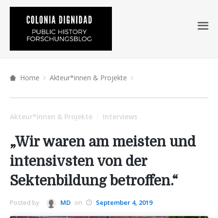
Home
Akteur*innen & Projekte
Akteur*innen & Projekte
Interviews
/
„Wir waren am meisten und
intensivsten von der
Sektenbildung betroffen.“
Posted by
MD
on
September 4, 2019