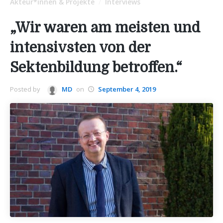
Akteur*innen & Projekte
Interviews
/
„Wir waren am meisten und
intensivsten von der
Sektenbildung betroffen.“
Posted by
MD
on
September 4, 2019