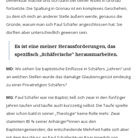
bemerkbar machte und sich dann bei seiner Arbeit in Gronau
fortsetzte. Die Spaltung in Gronau ist ein komplexes Geschehen,
zu dem ich mich an anderer Stelle äußern werde, genauso die
Gründe, warum man sich Paul Schäfer angeschlossen hat. Sie
dürften aber unterschiedlich gewesen sein.
Es ist eine meiner Herausforderungen, das
spezifisch „Schäferische“ herauszuarbeiten.
MD:
Wo sehen Sie baptistische Einflüsse in Schäfers „Lehren“ und
an welchen Stellen wurde das damalige Glaubensgerüst eindeutig
zu einer Privatreligion Schäfers?
MG:
Paul Schäfer war nie Baptist, ließ sich zwar in den fünfziger
Jahren taufen und taufte auch kurzzeitig selbst. Die Taufe spielte
aber schon bald in seiner „Theologie“ keine Rolle mehr. Zwar
stammten 85 % seiner Anhänger*innen aus den
Baptistengemeinden, die entscheidende Mehrheit hatte sich aber
mit dem Anschluss an Paul Schäfer/Hugo Baar innerlich von