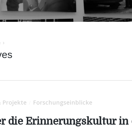
e
ves
 Projekte
Forschungseinblicke
/
r die Erinnerungskultur in