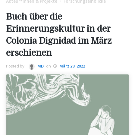
Akteur*innen & Projekte
Forschungseinblicke
/
Buch über die
Erinnerungskultur in der
Colonia Dignidad im März
erschienen
Posted by
MD
on
März 29, 2022