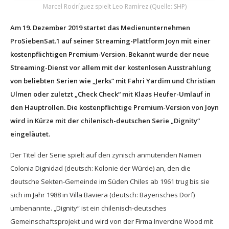
Marcel Rodríguez spielt Leo Ramírez (Quelle: SHP)
Am 19. Dezember 2019 startet das Medienunternehmen
ProSiebenSat.1 auf seiner Streaming-Plattform Joyn mit einer
kostenpflichtigen Premium-Version. Bekannt wurde der neue
Streaming-Dienst vor allem mit der kostenlosen Ausstrahlung
von beliebten Serien wie „Jerks“ mit Fahri Yardim und Christian
Ulmen oder zuletzt „Check Check“ mit Klaas Heufer-Umlauf in
den Hauptrollen. Die kostenpflichtige Premium-Version von Joyn
wird in Kürze mit der chilenisch-deutschen Serie „Dignity“
eingeläutet.
Der Titel der Serie spielt auf den zynisch anmutenden Namen
Colonia Dignidad (deutsch: Kolonie der Würde) an, den die
deutsche Sekten-Gemeinde im Süden Chiles ab 1961 trug bis sie
sich im Jahr 1988 in Villa Baviera (deutsch: Bayerisches Dorf)
umbenannte. „Dignity“ ist ein chilenisch-deutsches
Gemeinschaftsprojekt und wird von der Firma Invercine Wood mit