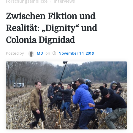
Forschungseinblicke
Interviews
/
Zwischen Fiktion und
Realität: „Dignity“ und
Colonia Dignidad
Posted by
MD
on
November 14, 2019