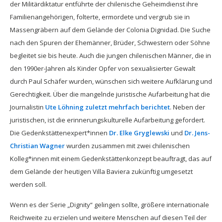
der Militärdiktatur entführte der chilenische Geheimdienst ihre
Familienangehörigen, folterte, ermordete und vergrub sie in
Massengräbern auf dem Gelände der Colonia Dignidad. Die Suche
nach den Spuren der Ehemänner, Brüder, Schwestern oder Söhne
begleitet sie bis heute. Auch die jungen chilenischen Männer, die in
den 1990er-Jahren als Kinder Opfer von sexualisierter Gewalt
durch Paul Schäfer wurden, wünschen sich weitere Aufklärung und
Gerechtigkeit. Über die mangelnde juristische Aufarbeitung hat die
Journalistin
Ute Löhning zuletzt mehrfach berichtet
. Neben der
juristischen, ist die erinnerungskulturelle Aufarbeitung gefordert.
Die Gedenkstättenexpert*innen
Dr. Elke Gryglewski
und
Dr. Jens-
Christian Wagner
wurden zusammen mit zwei chilenischen
Kolleg*innen mit einem Gedenkstättenkonzept beauftragt, das auf
dem Gelände der heutigen Villa Baviera zukünftig umgesetzt
werden soll.
Wenn es der Serie „Dignity“ gelingen sollte, größere internationale
Reichweite zu erzielen und weitere Menschen auf diesen Teil der