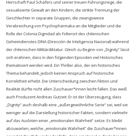
Herrschaft Paul Schäfers und seiner treuen Führungsriege, die
sexualisierte Gewalt an den Kindern, die strikte Trennung der
Geschlechter in separate Gruppen, die zwangsweise
Verabreichung von Psychopharmaka an die Mitglieder und die
Rolle der Colonia Dignidad als Folterort des chilenischen
Geheimdienstes DINA (Dirección de Inteligencia Nacional) während
der chilenischen Militärdiktatur. Gleich zu Beginn von „Dignity“ lässt
sich erahnen, dass in den folgenden Episoden viel Historisches
thematisiert werden wird. Ein Thriller also, der ein historisches
Thema behandelt, jedoch keinen Anspruch auf historische
Korrektheit erhebt. Die Unterscheidung zwischen Fiktion und
Realität dürfte nicht allen Zuschauer*innen leicht fallen. Das weiß
auch Produzent Andreas Gutzeit. Er ist der Überzeugung, dass
„Dignity“ auch deshalb eine „außergewöhnliche Serie“ sei, weil sie
weniger auf die Darstellung historischer Fakten, sondern vielmehr
auf das Ausloten einer „emotionalen Wahrheit“ setze. Es bleibt
abzuwarten, welche „emotionale Wahrheit“ die Zuschauer*innen