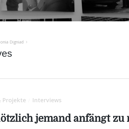
onia Digniad
ves
 Projekte
Interviews
/
ötzlich jemand anfängt zu 