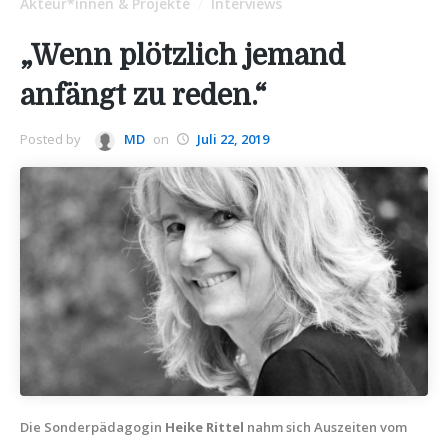
Akteur*innen & Projekte
Interviews
/
„Wenn plötzlich jemand
anfängt zu reden.“
Posted by
MD
on
Juli 22, 2019
Die Sonderpädagogin
Heike Rittel
nahm sich Auszeiten vom