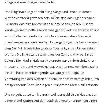
ausgegrabenen Särgen einzuladen.
Das klingt nach Legendenbildung. Särge und Urnen, in denen
Waffen versteckt gewesen sein sollen, sind das Ergebnis eines
Gerüchts, das zum Konstruktionselement des „bösen Russen“
wurde. „Romero hatte irgendetwas gehört, wollte mehr wissen und
schnüffelte den Friedhof aus. Er fand heraus, dass Mavroski
manchmal mit nur wenigen Familienangehörigen zu Beisetzungen
ging. Der Militärgeistliche „glaubte“ deshalb, in den Urnen seien
Waffen. Die Eintragung stammt aus der Zeit, als Mavroski in der
Colonia Dignidad in Haft war. Navarrete war ein fortschrittlicher
Priester und Freund Mavroskis. Das Agentennetzwerk bespitzelte
ihn und hatte offenbar irgendetwas aufgeschnappt. Die
Vermutung von den Waffen auf dem Friedhof verfestigt sich durch
entsprechende Formulierungen auf späteren Karten zur Tatsache.
Und so geht es weiter. Mavroski wollte angeblich ein Haus neben
einem Hotel kaufen. Auf dem Dach des Hotels könnte man einen