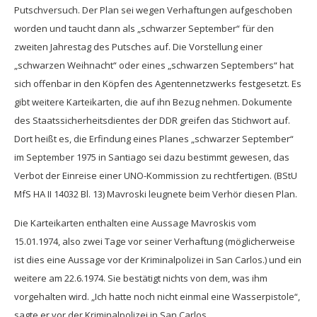
Putschversuch. Der Plan sei wegen Verhaftungen aufgeschoben
worden und taucht dann als „schwarzer September“ für den
zweiten Jahrestag des Putsches auf. Die Vorstellung einer
„schwarzen Weihnacht“ oder eines „schwarzen Septembers“ hat
sich offenbar in den Köpfen des Agentennetzwerks festgesetzt. Es
gibt weitere Karteikarten, die auf ihn Bezug nehmen. Dokumente
des Staatssicherheitsdientes der DDR greifen das Stichwort auf.
Dort heißt es, die Erfindung eines Planes „schwarzer September“
im September 1975 in Santiago sei dazu bestimmt gewesen, das
Verbot der Einreise einer UNO-Kommission zu rechtfertigen. (BStU
MfS HA II 14032 Bl. 13) Mavroski leugnete beim Verhör diesen Plan.
Die Karteikarten enthalten eine Aussage Mavroskis vom
15.01.1974, also zwei Tage vor seiner Verhaftung (möglicherweise
ist dies eine Aussage vor der Kriminalpolizei in San Carlos.) und ein
weitere am 22.6.1974. Sie bestätigt nichts von dem, was ihm
vorgehalten wird. „Ich hatte noch nicht einmal eine Wasserpistole“,
sagte er vor der Kriminalpolizei in San Carlos.