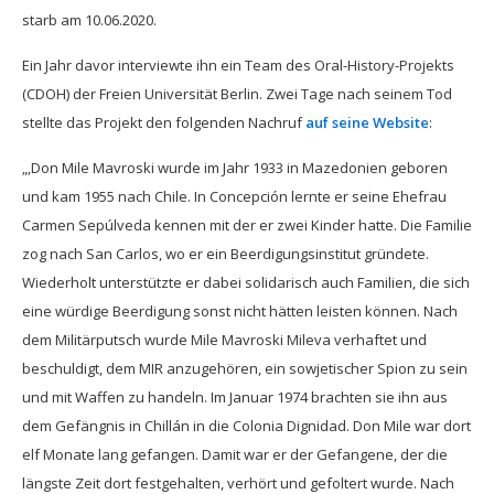
starb am 10.06.2020.
Ein Jahr davor interviewte ihn ein Team des Oral-History-Projekts
(CDOH) der Freien Universität Berlin. Zwei Tage nach seinem Tod
stellte das Projekt den folgenden Nachruf
auf seine Website
:
„‚Don Mile Mavroski wurde im Jahr 1933 in Mazedonien geboren
und kam 1955 nach Chile. In Concepción lernte er seine Ehefrau
Carmen Sepúlveda kennen mit der er zwei Kinder hatte. Die Familie
zog nach San Carlos, wo er ein Beerdigungsinstitut gründete.
Wiederholt unterstützte er dabei solidarisch auch Familien, die sich
eine würdige Beerdigung sonst nicht hätten leisten können. Nach
dem Militärputsch wurde Mile Mavroski Mileva verhaftet und
beschuldigt, dem MIR anzugehören, ein sowjetischer Spion zu sein
und mit Waffen zu handeln. Im Januar 1974 brachten sie ihn aus
dem Gefängnis in Chillán in die Colonia Dignidad. Don Mile war dort
elf Monate lang gefangen. Damit war er der Gefangene, der die
längste Zeit dort festgehalten, verhört und gefoltert wurde. Nach