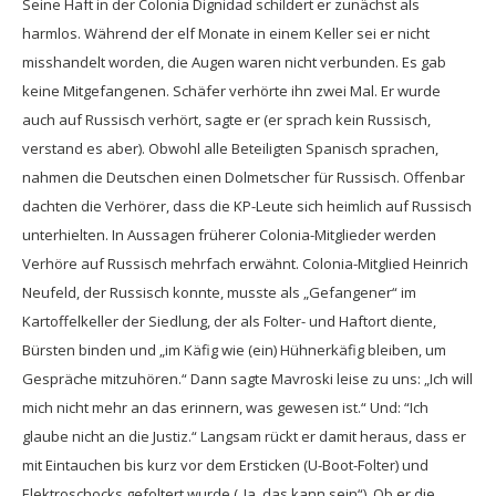
Seine Haft in der Colonia Dignidad schildert er zunächst als
harmlos. Während der elf Monate in einem Keller sei er nicht
misshandelt worden, die Augen waren nicht verbunden. Es gab
keine Mitgefangenen. Schäfer verhörte ihn zwei Mal. Er wurde
auch auf Russisch verhört, sagte er (er sprach kein Russisch,
verstand es aber). Obwohl alle Beteiligten Spanisch sprachen,
nahmen die Deutschen einen Dolmetscher für Russisch. Offenbar
dachten die Verhörer, dass die KP-Leute sich heimlich auf Russisch
unterhielten. In Aussagen früherer Colonia-Mitglieder werden
Verhöre auf Russisch mehrfach erwähnt. Colonia-Mitglied Heinrich
Neufeld, der Russisch konnte, musste als „Gefangener“ im
Kartoffelkeller der Siedlung, der als Folter- und Haftort diente,
Bürsten binden und „im Käfig wie (ein) Hühnerkäfig bleiben, um
Gespräche mitzuhören.“ Dann sagte Mavroski leise zu uns: „Ich will
mich nicht mehr an das erinnern, was gewesen ist.“ Und: “Ich
glaube nicht an die Justiz.“ Langsam rückt er damit heraus, dass er
mit Eintauchen bis kurz vor dem Ersticken (U-Boot-Folter) und
Elektroschocks gefoltert wurde („Ja, das kann sein“). Ob er die