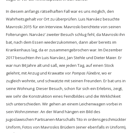
In diesem anfangs rätselhaften Fall war es uns möglich, den
Wahrheitsgehalt vor Ort zu überprüfen. Luis Narváez besuchte
Mavroski 2015 für ein Interview. Mavroski berichtete von seinen
Folterungen. Narváez‘ zweiter Besuch schlug fehl, da Mavroski ihn
bat, nach dem Essen wiederzukommen, dann aber bereits im
Krankenhaus lag, da er zusammengebrochen war. Im Dezember
2017 besuchten ihn Luis Narváez, Jan Stehle und Dieter Maier. Er
war nun 84 Jahre alt und saß, wie jeden Tag, auf einen Stock
gelehnt, mit Anzug und Krawatte vor
Pompas Fúnebre
, wo er
zugleich wohnte, und schwatzte mit seinen Freunden. Er bat uns in
seine Wohnung. Dieser Besuch, schon für sich ein Erlebnis, zeigt,
wie sehr die Konstruktion eines Feindbildes und die Wirklichkeit
sich unterschieden. Wir gehen an einem Leichenwagen vorbei in
sein Wohnzimmer. An der Wand hängen ein Bild des
jugoslawischen Partisanen-Marschalls Tito in ordensgeschmückter
Uniform, Fotos von Mavroskis Brüdern (einer ebenfalls in Uniform),