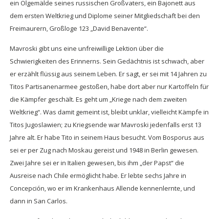
ein Ölgemälde seines russischen Großvaters, ein Bajonett aus
dem ersten Weltkrieg und Diplome seiner Mitgliedschaft bei den
Freimaurern, Großloge 123 „David Benavente“.
Mavroski gibt uns eine unfreiwillige Lektion über die
Schwierigkeiten des Erinnerns. Sein Gedächtnis ist schwach, aber
er erzählt flüssig aus seinem Leben. Er sagt, er sei mit 14 Jahren zu
Titos Partisanenarmee gestoßen, habe dort aber nur Kartoffeln für
die Kämpfer geschält. Es geht um „Kriege nach dem zweiten
Weltkrieg“. Was damit gemeint ist, bleibt unklar, vielleicht Kämpfe in
Titos Jugoslawien; zu Kriegsende war Mavroski jedenfalls erst 13
Jahre alt. Er habe Tito in seinem Haus besucht. Vom Bosporus aus
sei er per Zug nach Moskau gereist und 1948 in Berlin gewesen.
Zwei Jahre sei er in Italien gewesen, bis ihm „der Papst“ die
Ausreise nach Chile ermöglicht habe. Er lebte sechs Jahre in
Concepción, wo er im Krankenhaus Allende kennenlernte, und
dann in San Carlos.