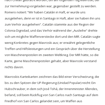
nach Chillán gebracht worden, um am folgenden Tag Mavroski, der
zur Vernehmung vorgeladen war, gegenüber gestellt zu werden.
Romero notiert: “Wir haben Catalán in Haft, er wurde uns
ausgeliehen, denn er ist in Santiago in Haft, aber sie haben ihn uns
zum Verhör ausgeliehen“. Catalán stammte aus der Region der
Colonia Dignidad, und das Verhör während der „Ausleihe“ drehte
sich um mögliche Waffenverstecke dort und den MIR. Catalán sagte
wenig Konkretes gegen Mavroski aus; er erwähnt gelegentliche
Treffen und Hilfsleistungen und ein Gespräch über die Herstellung
von Maschinenpistolen im zweiten Weltkrieg. Der MIR hätte, so die
Karte, gerne Maschinenpistolen gehabt, aber Mavroski verstand
nichts davon.
Mavroskis Karteikarten zeichnen das Bild einer Verschwörung, die
bis zu den Spitzen der UP-Regierung (Unidad Popular) reicht: Ein
Hubschrauber, in dem sich José Tohá, der Innenminister Allendes,
befand, soll beim Rückflug von San Carlos nach Santiago auf dem
Friedhof von San Carlos gelandet sein, um Waffen aus