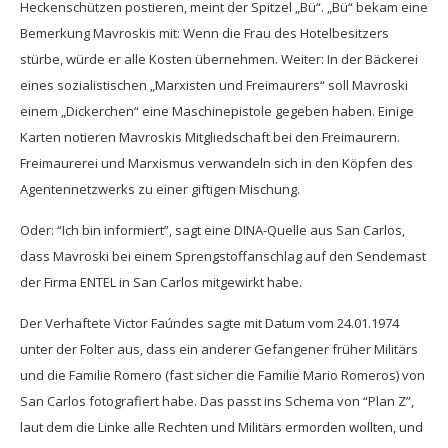
Heckenschützen postieren, meint der Spitzel „Bü“. „Bü“ bekam eine
Bemerkung Mavroskis mit: Wenn die Frau des Hotelbesitzers
stürbe, würde er alle Kosten übernehmen. Weiter: In der Bäckerei
eines sozialistischen „Marxisten und Freimaurers“ soll Mavroski
einem „Dickerchen“ eine Maschinepistole gegeben haben. Einige
Karten notieren Mavroskis Mitgliedschaft bei den Freimaurern.
Freimaurerei und Marxismus verwandeln sich in den Köpfen des
Agentennetzwerks zu einer giftigen Mischung.
Oder: “Ich bin informiert”, sagt eine DINA-Quelle aus San Carlos,
dass Mavroski bei einem Sprengstoffanschlag auf den Sendemast
der Firma ENTEL in San Carlos mitgewirkt habe.
Der Verhaftete Victor Faúndes sagte mit Datum vom 24.01.1974
unter der Folter aus, dass ein anderer Gefangener früher Militärs
und die Familie Romero (fast sicher die Familie Mario Romeros) von
San Carlos fotografiert habe. Das passt ins Schema von “Plan Z”,
laut dem die Linke alle Rechten und Militärs ermorden wollten, und