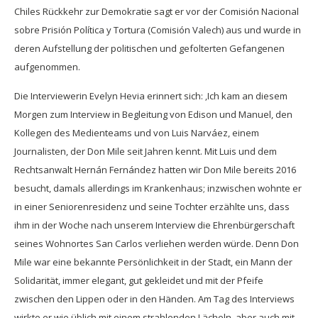
Chiles Rückkehr zur Demokratie sagt er vor der Comisión Nacional
sobre Prisión Política y Tortura (Comisión Valech) aus und wurde in
deren Aufstellung der politischen und gefolterten Gefangenen
aufgenommen.
Die Interviewerin Evelyn Hevia erinnert sich: ‚Ich kam an diesem
Morgen zum Interview in Begleitung von Edison und Manuel, den
Kollegen des Medienteams und von Luis Narváez, einem
Journalisten, der Don Mile seit Jahren kennt. Mit Luis und dem
Rechtsanwalt Hernán Fernández hatten wir Don Mile bereits 2016
besucht, damals allerdings im Krankenhaus; inzwischen wohnte er
in einer Seniorenresidenz und seine Tochter erzählte uns, dass
ihm in der Woche nach unserem Interview die Ehrenbürgerschaft
seines Wohnortes San Carlos verliehen werden würde. Denn Don
Mile war eine bekannte Persönlichkeit in der Stadt, ein Mann der
Solidarität, immer elegant, gut gekleidet und mit der Pfeife
zwischen den Lippen oder in den Händen. Am Tag des Interviews
wirkte er wie üblich mit einem strahlenden Lächeln, aber auch mit