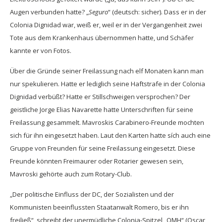
Augen verbunden hatte? „
Seguro
“ (deutsch: sicher). Dass er in der
Colonia Dignidad war, weiß er, weil er in der Vergangenheit zwei
Tote aus dem Krankenhaus übernommen hatte, und Schäfer
kannte er von Fotos.
Über die Gründe seiner Freilassung nach elf Monaten kann man
nur spekulieren. Hatte er lediglich seine Haftstrafe in der Colonia
Dignidad verbüßt? Hatte er Stillschweigen versprochen? Der
geistliche Jorge Elias Navarette hatte Unterschriften für seine
Freilassung gesammelt. Mavroskis Carabinero-Freunde mochten
sich für ihn eingesetzt haben. Laut den Karten hatte sích auch eine
Gruppe von Freunden für seine Freilassung eingesetzt. Diese
Freunde könnten Freimaurer oder Rotarier gewesen sein,
Mavroski gehörte auch zum Rotary-Club.
„Der politische Einfluss der DC, der Sozialisten und der
Kommunisten beeinflussten Staatanwalt Romero, bis er ihn
freiließ“, schreibt der unermüdliche Colonia-Spitzel „OMH“ (Oscar