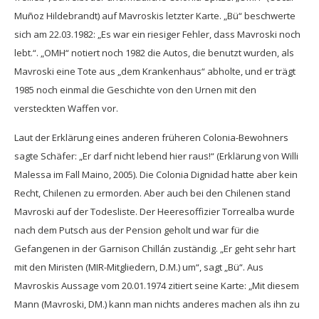
Muñoz Hildebrandt) auf Mavroskis letzter Karte. „Bü“ beschwerte
sich am 22.03.1982: „Es war ein riesiger Fehler, dass Mavroski noch
lebt.“. „OMH“ notiert noch 1982 die Autos, die benutzt wurden, als
Mavroski eine Tote aus „dem Krankenhaus“ abholte, und er trägt
1985 noch einmal die Geschichte von den Urnen mit den
versteckten Waffen vor.
Laut der Erklärung eines anderen früheren Colonia-Bewohners
sagte Schäfer: „Er darf nicht lebend hier raus!“ (Erklärung von Willi
Malessa im Fall Maino, 2005). Die Colonia Dignidad hatte aber kein
Recht, Chilenen zu ermorden. Aber auch bei den Chilenen stand
Mavroski auf der Todesliste. Der Heeresoffizier Torrealba wurde
nach dem Putsch aus der Pension geholt und war für die
Gefangenen in der Garnison Chillán zuständig. „Er geht sehr hart
mit den Miristen (MIR-Mitgliedern, D.M.) um“, sagt „Bü“. Aus
Mavroskis Aussage vom 20.01.1974 zitiert seine Karte: „Mit diesem
Mann (Mavroski, DM.) kann man nichts anderes machen als ihn zu